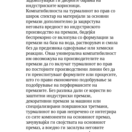
задоволувајќи ги двојните барања на
индустриските корисници.
Компатибилноста на турмалинот во прав со
широк спектар на материјали за основни
премази дополнително ја зацврстува
неговата вредност во индустриското
производство на премази, бидејќи
беспрекорно се вклопува со формулации за
премази на база на вода, растворувач и смола
без да предизвика одвојување или хемиски
реакции. Оваа универзална компатибилност
им овозможува на производителите на
премази да го вклучат турмалинот во прав
во постојните производствени линии без да
ги преиспитуваат формулите или процесите,
што го прави економично подобрување за
подобрување на перформансите на
премазите. Без разлика дали се користи во
заштитни индустриски премази,
декоративни премази за машини или
специјализирани површински третмани,
турмалинот во прав непречено се интегрира
со сите компоненти на основниот премаз,
зачувувајќи ги својствата на основниот
премаз, а воедно ги засилува неговите