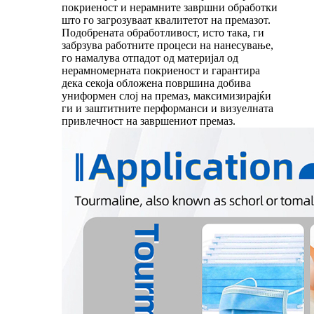
покриеност и нерамните завршни обработки
што го загрозуваат квалитетот на премазот.
Подобрената обработливост, исто така, ги
забрзува работните процеси на нанесување,
го намалува отпадот од материјал од
нерамномерната покриеност и гарантира
дека секоја обложена површина добива
униформен слој на премаз, максимизирајќи
ги и заштитните перформанси и визуелната
привлечност на завршениот премаз.