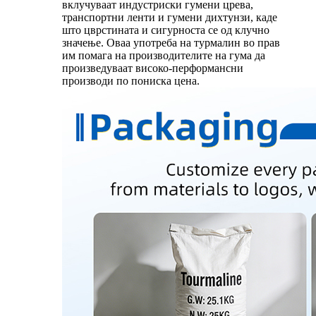
вклучуваат индустриски гумени црева,
транспортни ленти и гумени дихтунзи, каде
што цврстината и сигурноста се од клучно
значење. Оваа употреба на турмалин во прав
им помага на производителите на гума да
произведуваат високо-перформансни
производи по пониска цена.