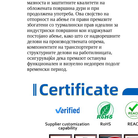
мазноста и заштитните квалитети на
обложената површина дури и при
продолжена употреба. Ова својство на
отпорност на абење ги прави премазите
збогатени со турмалински прав идеални за
индустриски површини кои издржуваат
постојано абење, како што се надворешните
делови на производствената опрема,
компонентите на транспортерите и
структурните делови на работилницата,
осигурувајќи дека премазот останува
функционален и визуелно недопрен подолг
временски период.