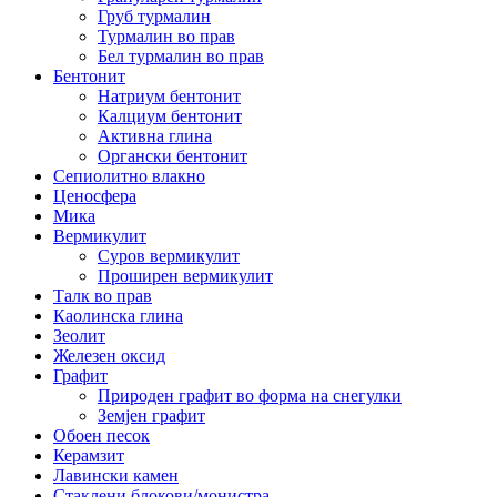
Груб турмалин
Турмалин во прав
Бел турмалин во прав
Бентонит
Натриум бентонит
Калциум бентонит
Активна глина
Органски бентонит
Сепиолитно влакно
Ценосфера
Мика
Вермикулит
Суров вермикулит
Проширен вермикулит
Талк во прав
Каолинска глина
Зеолит
Железен оксид
Графит
Природен графит во форма на снегулки
Земјен графит
Обоен песок
Керамзит
Лавински камен
Стаклени блокови/монистра