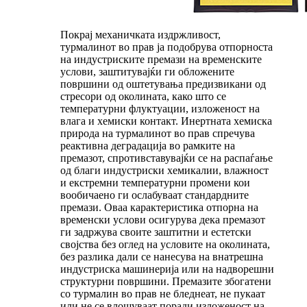
Покрај механичката издржливост,
турмалинот во прав ја подобрува отпорноста
на индустриските премази на временските
услови, заштитувајќи ги обложените
површини од оштетувања предизвикани од
стресори од околината, како што се
температурни флуктуации, изложеност на
влага и хемиски контакт. Инертната хемиска
природа на турмалинот во прав спречува
реактивна деградација во рамките на
премазот, спротивставувајќи се на распаѓање
од благи индустриски хемикалии, влажност
и екстремни температурни промени кои
вообичаено ги ослабуваат стандардните
премази. Оваа карактеристика отпорна на
временски услови осигурува дека премазот
ги задржува своите заштитни и естетски
својства без оглед на условите на околината,
без разлика дали се нанесува на внатрешна
индустриска машинерија или на надворешни
структурни површини. Премазите збогатени
со турмалин во прав не бледнеат, не пукаат
или не се влошуваат поради изложеност на