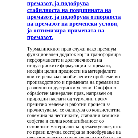
премазот, ја подобрува
стабилноста на површината на
премазот, ја подобрува отпорноста
на премазот на временски услови,
ја оптимизира примената на
премазот.
Турмалинскиот прав служи како премиум
функционален додаток кој ги трансформира
перформансите и долговечноста на
индустриските формулации за премази,
носејќи целни предности на материјалите
кои ги решаваат вообичаените проблеми во
производството и примената на премази во
различни индустриски услови. Овој фино
обработен минерален прав, направен од
природни наслаги од турмалин преку
прецизно мелење и работни процеси за
прочистување, се одликува со конзистентна
големина на честичките, стабилни хемиски
својства и силна компатибилност со
основните материјали за премачкување, што
го прави клучна состојка за подобрување на
перформансите на премачкувањето без да се