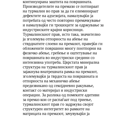
континуирана заштита на површината.
Производителите на премази се потпираат
на турмалин во прав за да ги елиминираат
дефектите на адхезијата, намалувајќи ја
потребата од често повторно премачкување
и намалувајќи ги трошоците за одржување за
индустриските крајни корисници.
Турмалинскиот прав, исто така, значително
ја зголемува отпорноста на абење на
стврднатите слоеви на премазот, правејќи ги
обложените површини многу поотпорни на
физичко абење, гребење и оштетување на
површината во индустриски средини со
интензивна употреба. Цврстата минерална
структура на турмалинскиот прав ја
зајакнува внатрешната рамка на премазот,
зголемувајќи ја тврдоста на површината и
отпорноста на механичко абење
предизвикано од секојдневно ракување,
контакт со материјал и индустриски
операции. За разлика од помеките адитиви
за премаз кои се распаѓаат под триење,
турмалинскиот прав го задржува својот
структурен интегритет во рамките на
матрицата на премазот, зачувувајќи ја