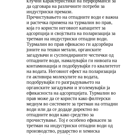
клучни карактеристики на перформанси за
да одговара на различните потреби за
индустриски премази.
Пречистувањето на отпадните води е важна
и растечка примена на турмалин во прав,
која го користи неговиот капацитет за
адсорпција и својствата на поларизација за
третман на индустриски отпадни води.
Турмалин во прав ефикасно ги адсорбира
јоните на тешки метали, органските
загадувачи и суспендираните честички од
отпадните води, намалувајќи ги нивоата на
контаминација и подобрувајќи го квалитетот
на водата. Неговиот ефект на поларизација
ги активира молекулите на водата,
подобрувајќи го разградувањето на
органските загадувачи и зголемувајќи ја
ефикасноста на адсорпцијата. Турмалин во
прав може да се користи како филтерски
медиум во системите за третман на отпадни
води или да се додаде директно во
отпадните води како средство за
прочистување. Тој е особено ефикасен за
третман на индустриски отпадни води од
производство, рударство и хемиска