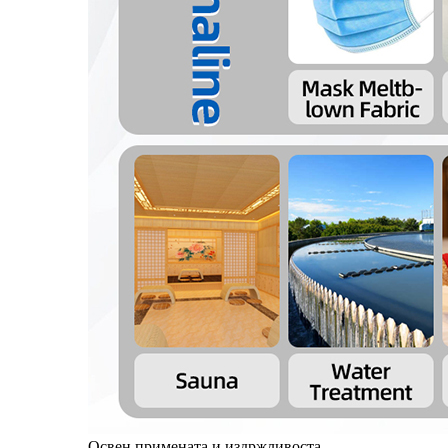
Освен примената и издржливоста,