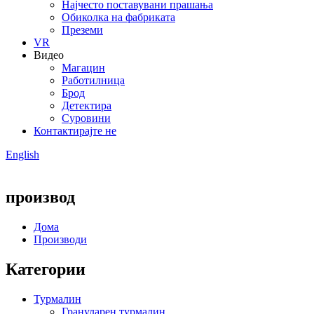
Најчесто поставувани прашања
Обиколка на фабриката
Преземи
VR
Видео
Магацин
Работилница
Брод
Детектира
Суровини
Контактирајте не
English
производ
Дома
Производи
Категории
Турмалин
Грануларен турмалин