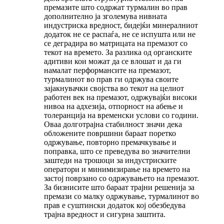
премазите што содржат турмалин во прав
дополнително ја зголемува нивната
индустриска вредност, бидејќи минералниот
додаток не се распаѓа, не се испушта или не
се деградира во матрицата на премазот со
текот на времето. За разлика од органските
адитиви кои можат да се влошат и да ги
намалат перформансите на премазот,
турмалинот во прав ги одржува своите
зајакнувачки својства во текот на целиот
работен век на премазот, одржувајќи високи
нивоа на адхезија, отпорност на абење и
толеранција на временски услови со години.
Оваа долготрајна стабилност значи дека
обложените површини бараат поретко
одржување, повторно премачкување и
поправка, што се преведува во значителни
заштеди на трошоци за индустриските
оператори и минимизирање на времето на
застој поврзано со одржувањето на премазот.
За бизнисите што бараат трајни решенија за
премази со малку одржување, турмалинот во
прав е суштински додаток кој обезбедува
трајна вредност и сигурна заштита.