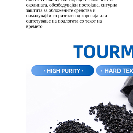
околината, обезбедувајќи постојана, сигурна
заштита за обложените средства и
намалувајќи го ризикот од корозија или
оштетување на подлогата со текот на
времето.