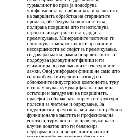
турмалинот во прав ја подобрува
униформноста на површината и квалитетот
на завршната обработка на стврднатите
премази, обезбедувајќи конзистентна,
полирана површина што ги исполнува
строгите индустриски стандарди за
премачкување. Минералните честички ги
пополнуваат микроскалните празнини и
несовршености во слојот за премачкување,
создавајќи мазна, рамна површина што го
подобрува целокупниот финиш и ги
елиминира нерамномерните текстури или
дамки. Овој униформен финиш не само што
го подобрува визуелниот изглед на
обложените индустриски компоненти, туку
и го намалува акумулацијата на прашина,
остатоци и загадувачи на површината,
правејќи ја обложената опрема и структури
полесни за чистење и одржување. За
индустриски премази на кои им е потребна и
функционална заштита и професионална
естетика, турмалинот во прав служи како
клучен додаток што ги балансира
перформансите и визуелниот квалитет,