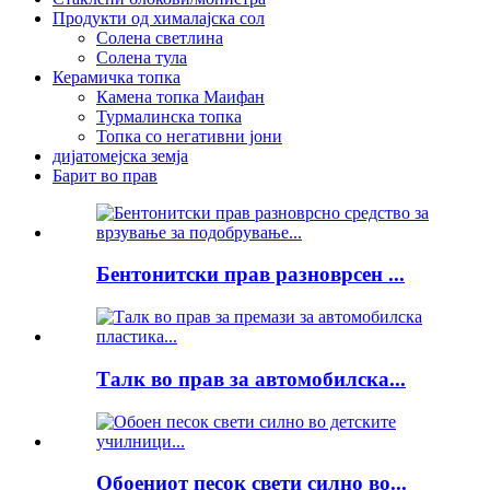
Продукти од хималајска сол
Солена светлина
Солена тула
Керамичка топка
Камена топка Маифан
Турмалинска топка
Топка со негативни јони
дијатомејска земја
Барит во прав
Бентонитски прав разноврсен ...
Талк во прав за автомобилска...
Обоениот песок свети силно во...