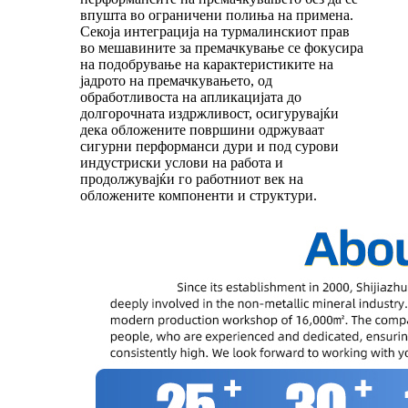
впушта во ограничени полиња на примена.
Секоја интеграција на турмалинскиот прав
во мешавините за премачкување се фокусира
на подобрување на карактеристиките на
јадрото на премачкувањето, од
обработливоста на апликацијата до
долгорочната издржливост, осигурувајќи
дека обложените површини одржуваат
сигурни перформанси дури и под сурови
индустриски услови на работа и
продолжувајќи го работниот век на
обложените компоненти и структури.