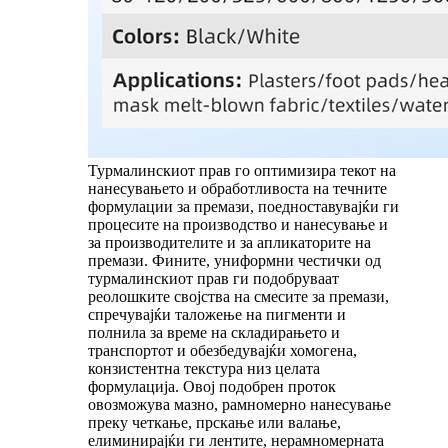
Турмалинскиот прав го оптимизира текот на
нанесувањето и обработливоста на течните
формулации за премази, поедноставувајќи ги
процесите на производство и нанесување и
за производителите и за апликаторите на
премази. Фините, униформни честички од
турмалинскиот прав ги подобруваат
реолошките својства на смесите за премази,
спречувајќи таложење на пигменти и
полнила за време на складирањето и
транспортот и обезбедувајќи хомогена,
конзистентна текстура низ целата
формулација. Овој подобрен проток
овозможува мазно, рамномерно нанесување
преку четкање, прскање или валање,
елиминирајќи ги лентите, нерамномерната