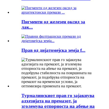
Пигменти од железен оксид за
лак...
Прав од дијатомејска земја f...
Турмалинскиот прав го зајакнува
адхезијата на премазот, ја
зголемува отпорноста на абење на