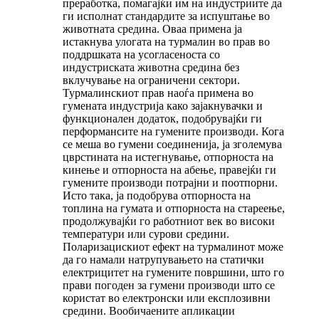
преработка, помагајќи им на индустриите да
ги исполнат стандардите за испуштање во
животната средина. Оваа примена ја
истакнува улогата на турмалин во прав во
поддршката на усогласеноста со
индустриската животна средина без
вклучување на ограничени сектори.
Турмалинскиот прав наоѓа примена во
гумената индустрија како зајакнувачки и
функционален додаток, подобрувајќи ги
перформансите на гумените производи. Кога
се меша во гумени соединенија, ја зголемува
цврстината на истегнување, отпорноста на
кинење и отпорноста на абење, правејќи ги
гумените производи потрајни и поотпорни.
Исто така, ја подобрува отпорноста на
топлина на гумата и отпорноста на стареење,
продолжувајќи го работниот век во високи
температури или сурови средини.
Поларизацискиот ефект на турмалинот може
да го намали натрупувањето на статички
електрицитет на гумените површини, што го
прави погоден за гумени производи што се
користат во електронски или експлозивни
средини. Вообичаените апликации