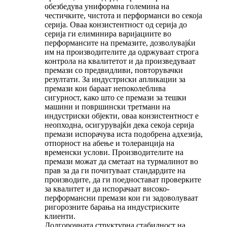
обезбедува униформна големина на
честичките, чистота и перформанси во секоја
серија. Оваа конзистентност од серија до
серија ги елиминира варијациите во
перформансите на премазите, дозволувајќи
им на производителите да одржуваат строга
контрола на квалитетот и да произведуваат
премази со предвидливи, повторувачки
резултати. За индустриски апликации за
премази кои бараат непоколеблива
сигурност, како што се премази за тешки
машини и површински третмани на
индустриски објекти, оваа конзистентност е
неопходна, осигурувајќи дека секоја серија
премази испорачува иста подобрена адхезија,
отпорност на абење и толеранција на
временски услови. Производителите на
премази можат да сметаат на турмалинот во
прав за да ги почитуваат стандардите на
производите, да ги поедностават проверките
за квалитет и да испорачаат високо-
перформансни премази кои ги задоволуваат
ригорозните барања на индустриските
клиенти.
Долгорочната структурна стабилност на