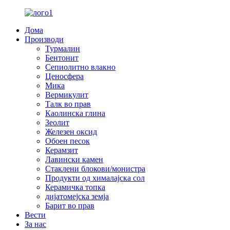
Дома
Производи
Турмалин
Бентонит
Сепиолитно влакно
Ценосфера
Мика
Вермикулит
Талк во прав
Каолинска глина
Зеолит
Железен оксид
Обоен песок
Керамзит
Лавински камен
Стаклени блокови/монистра
Продукти од хималајска сол
Керамичка топка
дијатомејска земја
Барит во прав
Вести
За нас