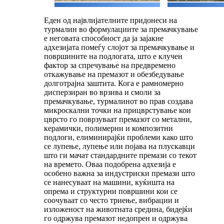
Еден од највлијателните придонеси на
турмалин во формулациите за премачкување
е неговата способност да ја зајакне
адхезијата помеѓу слојот за премачкување и
површините на подлогата, што е клучен
фактор за спречување на предвремено
откажување на премазот и обезбедување
долготрајна заштита. Кога е рамномерно
дисперзиран во врзива и смоли за
премачкување, турмалинот во прав создава
микроскални точки на прицврстување кои
цврсто го поврзуваат премазот со метални,
керамички, полимерни и композитни
подлоги, елиминирајќи проблеми како што
се лупење, лупење или појава на плускавци
што ги мачат стандардните премази со текот
на времето. Оваа подобрена адхезија е
особено важна за индустриски премази што
се нанесуваат на машини, куќишта на
опрема и структурни површини кои се
соочуваат со често триење, вибрации и
изложеност на животната средина, бидејќи
го одржува премазот недопрен и одржува