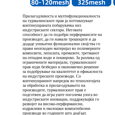
Прилагодливоста и мултифункционалноста
на турмалинскиот прав ја поттикнуваат
континуираната побарувачка низ
индустриските сектори. Неговата
способност да ги подобри перформансите на
производот, да ги намали трошоците и да
додаде уникатни функционални својства го
прави неопходен материјал во полимерните
композити, лепилата, премазите, третманот
на отпадни води и пошироко. За разлика од
ограничените материјали, турмалинскиот
прав нуди безбедно и економично решение
за подобрување на квалитетот и ефикасноста
на индустриските производи. Со
континуираниот напредок во технологијата
за обработка и прилагодувањето на
производите, турмалинскиот прав е
подготвен да игра уште поголема улога во
индустриските иновации, поддржувајќи го
развојот на високо-перформансни,
издржливи и еколошки компатибилни
производи во годините што доаѓаат.