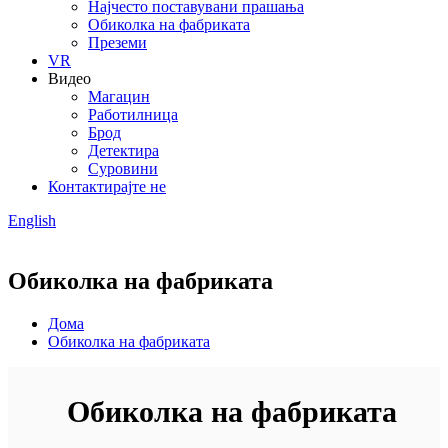
Најчесто поставувани прашања
Обиколка на фабриката
Преземи
VR
Видео
Магацин
Работилница
Брод
Детектира
Суровини
Контактирајте не
English
Обиколка на фабриката
Дома
Обиколка на фабриката
Обиколка на фабриката