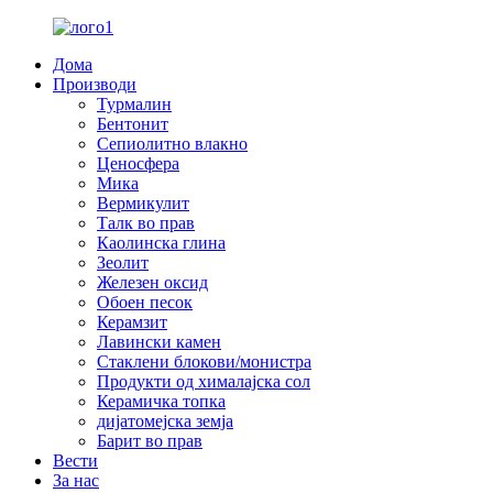
Дома
Производи
Турмалин
Бентонит
Сепиолитно влакно
Ценосфера
Мика
Вермикулит
Талк во прав
Каолинска глина
Зеолит
Железен оксид
Обоен песок
Керамзит
Лавински камен
Стаклени блокови/монистра
Продукти од хималајска сол
Керамичка топка
дијатомејска земја
Барит во прав
Вести
За нас