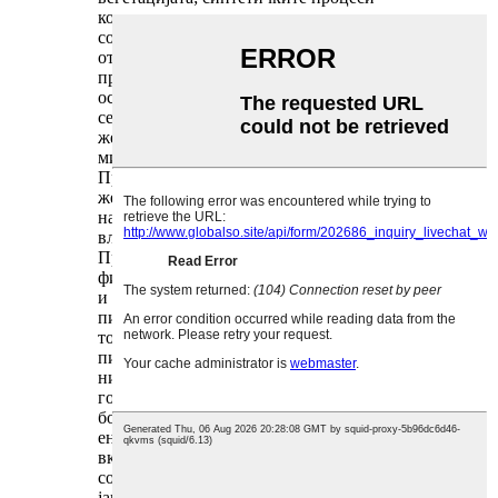
користат системи со затворен циклус за
собирање на емисиите и рециклирање на
отпадните води. Циркуларна економија се
практикува во управувањето со отпад:
остатоците од пигменти од производството
се користат повторно како додатоци на
железо во градежните материјали, со што се
минимизира отпадот од ресурси.
Производствените процеси на пигменти од
железен оксид се фокусираат на зачувување
на основните својства и намалување на
влијанието врз животната средина.
Природните пигменти се подложуваат на
физичка обработка: дробење на руда, мелење
и просејување за да се одделат честичките од
пигментот од нечистотиите, без употреба на
токсични хемикалии. Синтетичките
пигменти користат хемиски реакции на
ниска температура за контрола на
големината на честичките и нијансата на
бојата, избегнувајќи висока потрошувачка на
енергија. Постпроизводствениот третман
вклучува перење и сушење со системи на
сончева енергија за намалување на
јаглеродниот отпечаток. За специјализирани