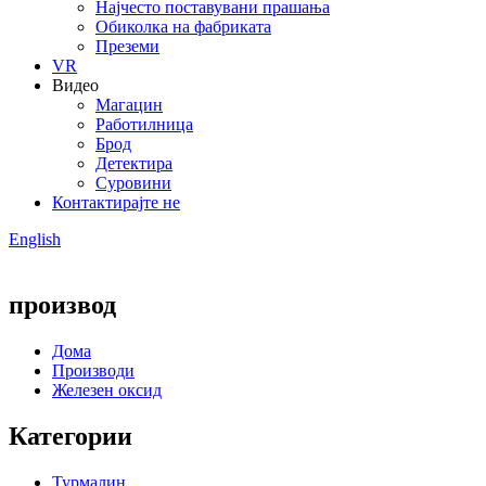
Најчесто поставувани прашања
Обиколка на фабриката
Преземи
VR
Видео
Магацин
Работилница
Брод
Детектира
Суровини
Контактирајте не
English
производ
Дома
Производи
Железен оксид
Категории
Турмалин