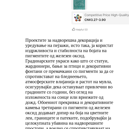
Проектите за надворешна декорација и
уредување на пејзажи, исто така, ја користат
издржливоста и стабилноста на бојата на
пигментите од железен оксид.
Градинарските украси како што се статуи,
жардиниери, бањи за птици и декоративни
фонтани се премачкани со пигменти за да се
спротивстават на бледнеењето,
атмосферските влијанија и растот на мувла,
осигурувајќи дека остануваат привлечни во
градините со години, без оглед на
изложеноста на сонце или врнежите од
дожд. Обоениот прекривка и декоративните
камења третирани со пигменти од железен
оксид додаваат допир на боја на цветните
леи, границите и патеките, подобрувајќи ја
целокупната убавина на надворешните
простори, а воедно се спротивставуваат на