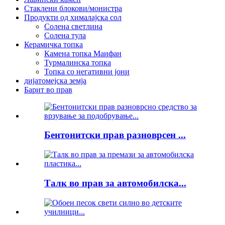
Стаклени блокови/монистра
Продукти од хималајска сол
Солена светлина
Солена тула
Керамичка топка
Камена топка Маифан
Турмалинска топка
Топка со негативни јони
дијатомејска земја
Барит во прав
Бентонитски прав разноврсен ...
Талк во прав за автомобилска...