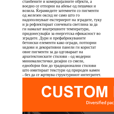
станбените и комерцијалните објекти, а
воедно се отпорни на абење од пешачки и
возила. Ќерамидите затемнети со пигменти
од железен оксид не само што го
надополнуваат екстериерот на зградите, туку
и ја рефлектираат сончевата светлина за да
ги намалат внатрешните температури,
придонесувајќи за енергетска ефикасност во
зградите. Дури и префабрикуваните
бетонски елементи како огради, потпорни
ѕидови и декоративни панели ги користат
овие пигменти за да одговараат на
архитектонските стилови - од модерни
минималистички дизајни со смели,
еднобојни бои до традиционални стилови
што имитираат текстури од природен камен
- без да се жртвува структурниот интегритет.