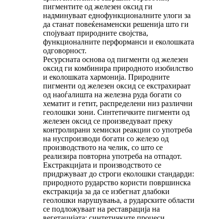
пигментите од железен оксид ги
надминуваат еднофункционалните улоги за
да станат повеќенаменски решенија што ги
спојуваат природните својства,
функционалните перформанси и еколошката
одговорност.
Ресурсната основа од пигменти од железен
оксид ги комбинира природното изобилство
и еколошката хармонија. Природните
пигменти од железен оксид се екстрахираат
од наоѓалишта на железна руда богати со
хематит и гетит, распределени низ различни
геолошки зони. Синтетичките пигменти од
железен оксид се произведуваат преку
контролирани хемиски реакции со употреба
на нуспроизводи богати со железо од
производството на челик, со што се
реализира повторна употреба на отпадот.
Екстракцијата и производството се
придржуваат до строги еколошки стандарди:
природното рударство користи површинска
екстракција за да се избегнат длабоки
геолошки нарушувања, а рударските области
се подложуваат на реставрација на
вегетацијата; синтетичките процеси