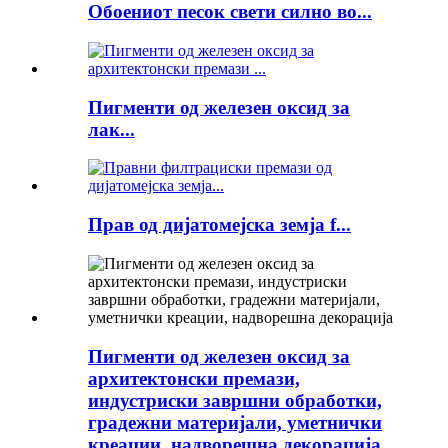
Обоениот песок свети силно во...
Пигменти од железен оксид за
лак...
Прав од дијатомејска земја f...
Пигменти од железен оксид за
архитектонски премази,
индустриски завршни обработки,
градежни материјали, уметнички
креации, надворешна декорација