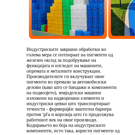
Индустриските завршни обработки во
голема мера се потпираат на пигменти од
железен оксид за подобрување на
функцијата и изгледот на машините,
опремата и металните конструкции.
Производителите ги вклучуваат овие
пигменти во премази за автомобилски
делови (како што се бандажи и компоненти
на подвозјето), земјоделски машини
изложени на надворешни елементи и
индустриски цевки што транспортираат
течности - формирајќи заштитна бариера
против 'рѓа и корозија што го продолжува
работниот век на овие производи.
Кодирањето во боја на индустриските
компоненти, исто така, користи пигменти од