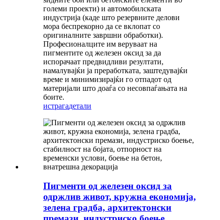
големи проекти) и автомобилската
индустрија (каде што резервните делови
мора беспрекорно да се вклопат со
оригиналните завршни обработки).
Професионалците им веруваат на
пигментите од железен оксид за да
испорачаат предвидливи резултати,
намалувајќи ја преработката, заштедувајќи
време и минимизирајќи го отпадот од
материјали што доаѓа со несовпаѓањата на
боите.
истрага
детали
Пигменти од железен оксид за
одржлив живот, кружна економија,
зелена градба, архитектонски
премази, индустриско боење,