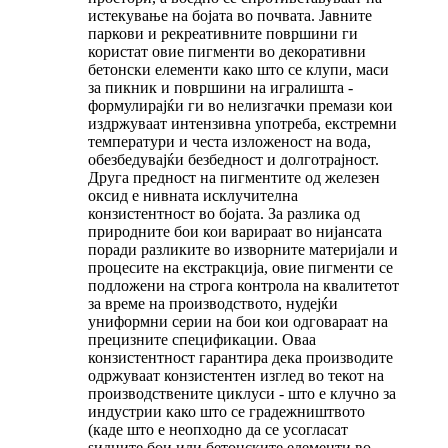
истекување на бојата во почвата. Јавните
паркови и рекреативните површини ги
користат овие пигменти во декоративни
бетонски елементи како што се клупи, маси
за пикник и површини на игралишта -
формулирајќи ги во нелизгачки премази кои
издржуваат интензивна употреба, екстремни
температури и честа изложеност на вода,
обезбедувајќи безбедност и долготрајност.
Друга предност на пигментите од железен
оксид е нивната исклучителна
конзистентност во бојата. За разлика од
природните бои кои варираат во нијансата
поради разликите во изворните материјали и
процесите на екстракција, овие пигменти се
подложени на строга контрола на квалитетот
за време на производството, нудејќи
униформни серии на бои кои одговараат на
прецизните спецификации. Оваа
конзистентност гарантира дека производите
одржуваат конзистентен изглед во текот на
производствените циклуси - што е клучно за
индустрии како што се градежништвото
(каде што е неопходно да се усогласат
ѕидните бои или бетонските елементи во