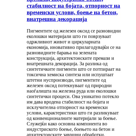
стабилност на бојата, отпорност на
временски услови, боење на бетон,
внатрешна декорација
Пигментите од железен оксид се разновидни
еколошки материјали што ги поврзуваат
одржливиот живот и циркуларната
економија, иновативно прилагодувајќи се на
разновидните барања на зелената
конструкција, архитектонските премази и
внатрешната декорација. За разлика од
синтетичките пигменти што се потпираат на
токсична хемиска синтеза или испуштаат
штетни нуспроизводи, пигментите од
железен оксид потекнуваат од природни
наоѓалишта на железна руда или еколошки
синтетички процеси. Ова уникатно потекло
им дава вродена стабилност на бојата и
исклучителна отпорност на временски
услови, карактеристики што ги разликуваат
од конвенционалните материјали за боење.
Служејќи како основна компонента во
индустриското боење, боењето на бетон и
архитектонските завршни обработки,