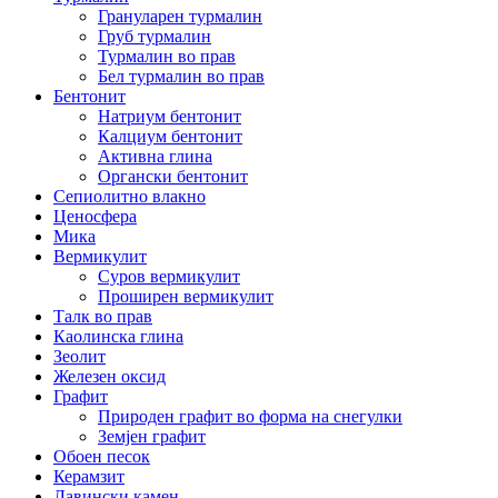
Грануларен турмалин
Груб турмалин
Турмалин во прав
Бел турмалин во прав
Бентонит
Натриум бентонит
Калциум бентонит
Активна глина
Органски бентонит
Сепиолитно влакно
Ценосфера
Мика
Вермикулит
Суров вермикулит
Проширен вермикулит
Талк во прав
Каолинска глина
Зеолит
Железен оксид
Графит
Природен графит во форма на снегулки
Земјен графит
Обоен песок
Керамзит
Лавински камен