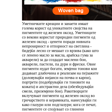
Уметничките креации и занаети имаат
голема корист од уникатните својства на
пигментите од железен оксид. Уметниците
со векови користат природни пигменти од
железен оксид - ценети поради нивната
непроѕирност и отпорност на светлина -
бидејќи лесно се мешаат со врзива (како што
се ленено масло за масла, арабска гума за
акварели) за да создадат маслени бои,
акварели, пастели, па дури и фрески. Овие
пигменти нудат богати, земјени тонови кои
додаваат длабочина и реализам на пејзажите
(доловувајќи нијанси на почва и карпи),
портрети (подобрувајќи ги тоновите на
кожата) и апстрактни дела (обезбедувајќи
смели, приземјени бои). Ракотворците
вклучуваат пигменти од железен оксид во
грнчарството и керамиката, нанесувајќи ги
како глазури или подглазури; кога се печат,
пигментите се спојуваат со глинени