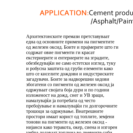
Архитектонските премази претставуваат
една од основните примени на пигментите
од железен оксид. Боите и прајмерите што ги
содржат овие пигменти ги красат
екстериерите и ентериерите на зградите,
обезбедувајќи не само естетски изглед, туку
и робусна заштита од груби елементи како
што се киселите дождови и индустриските
загадувачи. Боите за надворешни ѕидови
збогатени со пигменти од железен оксид ја
одржуваат својата боја дури и по години
изложеност на дожд, снег и УВ зраци,
намалувајќи ја потребата од често
пребојување и намалувајќи ги долгорочните
трошоци за одржување. Внатрешните
простори имаат корист од топлите, земјени
тонови на пигменти од железен оксид -
нијанси како теракота, окер, сиена и изгорен
умбра додаваат топлина во дневните соби,