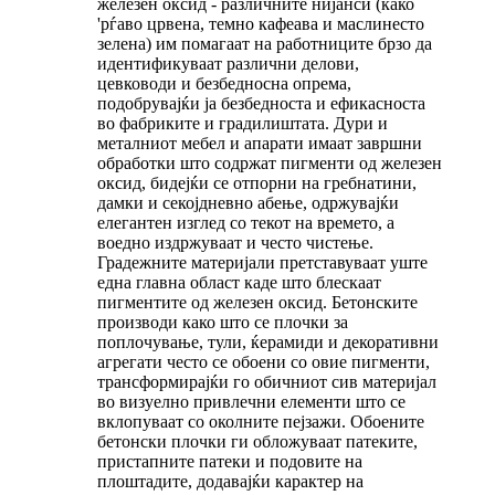
железен оксид - различните нијанси (како
'рѓаво црвена, темно кафеава и маслинесто
зелена) им помагаат на работниците брзо да
идентификуваат различни делови,
цевководи и безбедносна опрема,
подобрувајќи ја безбедноста и ефикасноста
во фабриките и градилиштата. Дури и
металниот мебел и апарати имаат завршни
обработки што содржат пигменти од железен
оксид, бидејќи се отпорни на гребнатини,
дамки и секојдневно абење, одржувајќи
елегантен изглед со текот на времето, а
воедно издржуваат и често чистење.
Градежните материјали претставуваат уште
една главна област каде што блескаат
пигментите од железен оксид. Бетонските
производи како што се плочки за
поплочување, тули, ќерамиди и декоративни
агрегати често се обоени со овие пигменти,
трансформирајќи го обичниот сив материјал
во визуелно привлечни елементи што се
вклопуваат со околните пејзажи. Обоените
бетонски плочки ги обложуваат патеките,
пристапните патеки и подовите на
плоштадите, додавајќи карактер на