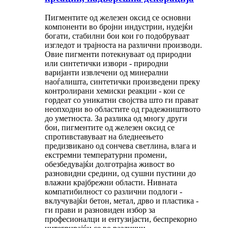
Пигментите од железен оксид се основни
компоненти во бројни индустрии, нудејќи
богати, стабилни бои кои го подобруваат
изгледот и трајноста на различни производи.
Овие пигменти потекнуваат од природни
или синтетички извори - природни
варијанти извлечени од минерални
наоѓалишта, синтетички произведени преку
контролирани хемиски реакции - кои се
гордеат со уникатни својства што ги прават
неопходни во областите од градежништвото
до уметноста. За разлика од многу други
бои, пигментите од железен оксид се
спротивставуваат на бледнеењето
предизвикано од сончева светлина, влага и
екстремни температурни промени,
обезбедувајќи долготрајна живост во
разновидни средини, од сушни пустини до
влажни крајбрежни области. Нивната
компатибилност со различни подлоги -
вклучувајќи бетон, метал, дрво и пластика -
ги прави и разновиден избор за
професионалци и ентузијасти, беспрекорно