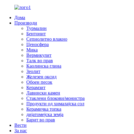
Дома
Производи
Турмалин
Бентонит
Сепиолитно влакно
Ценосфера
Мика
Вермикулит
Талк во прав
Каолинска глина
Зеолит
Железен оксид
Обоен песок
Керамзит
Лавински камен
Стаклени блокови/монистра
Продукти од хималајска сол
Керамичка топка
дијатомејска земја
Барит во прав
Вести
За нас