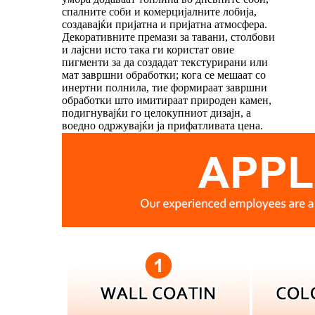
спалните соби и комерцијалните лобија,
создавајќи пријатна и пријатна атмосфера.
Декоративните премази за тавани, столбови
и лајсни исто така ги користат овие
пигменти за да создадат текстурирани или
мат завршни обработки; кога се мешаат со
инертни полнила, тие формираат завршни
обработки што имитираат природен камен,
подигнувајќи го целокупниот дизајн, а
воедно одржувајќи ја прифатливата цена.