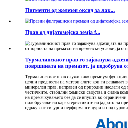
Пигменти од железен оксид за лак...
Прав од дијатомејска земја f...
Турмалинскиот прав го зајакнува адхезиј
површината на премазот, ја подобрува о
Турмалинскиот прав служи како премиум функциона
целни предности на материјалите кои ги решаваат 
минерален прав, направен од природни наслаги од 
честичките, стабилни хемиски својства и силна ко
на премачкувањето без да се впушта во ограничени
подобрување на карактеристиките на јадрото на пр
одржуваат сигурни перформанси дури и под сурови 