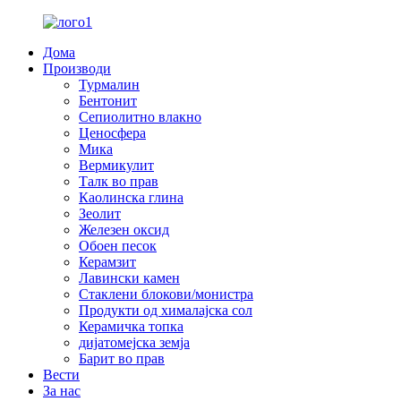
Дома
Производи
Турмалин
Бентонит
Сепиолитно влакно
Ценосфера
Мика
Вермикулит
Талк во прав
Каолинска глина
Зеолит
Железен оксид
Обоен песок
Керамзит
Лавински камен
Стаклени блокови/монистра
Продукти од хималајска сол
Керамичка топка
дијатомејска земја
Барит во прав
Вести
За нас