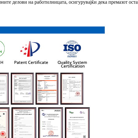
рните делови на работилницата, осигурувајќи дека премазот ос