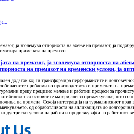
ата на премазот, ја зголемува отпорноста на абење
тпорноста на премазот на временски услови, ја оп
лен додаток кој ги трансформира перформансите и долговечност
вообичаените проблеми во производството и примената на према
турмалин преку прецизно мелење и работни процеси за прочисту
мпатибилност со основните материјали за премачкување, што го 
 полиња на примена. Секоја интеграција на турмалинскиот прав 
емачкувањето, од обработливоста на апликацијата до долгорочн
индустриски услови на работа и продолжувајќи го работниот в