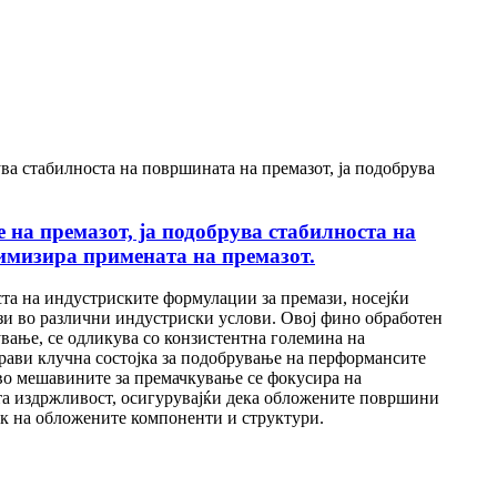
 на премазот, ја подобрува стабилноста на
тимизира примената на премазот.
а на индустриските формулации за премази, носејќи
зи во различни индустриски услови. Овој фино обработен
вање, се одликува со конзистентна големина на
прави клучна состојка за подобрување на перформансите
во мешавините за премачкување се фокусира на
ата издржливост, осигурувајќи дека обложените површини
ек на обложените компоненти и структури.