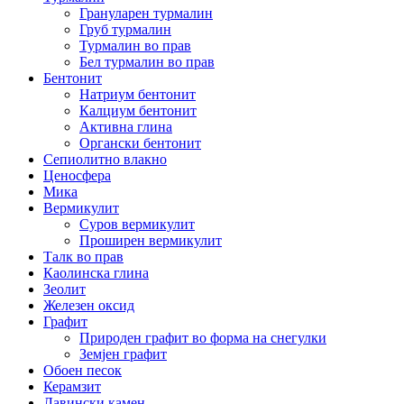
Грануларен турмалин
Груб турмалин
Турмалин во прав
Бел турмалин во прав
Бентонит
Натриум бентонит
Калциум бентонит
Активна глина
Органски бентонит
Сепиолитно влакно
Ценосфера
Мика
Вермикулит
Суров вермикулит
Проширен вермикулит
Талк во прав
Каолинска глина
Зеолит
Железен оксид
Графит
Природен графит во форма на снегулки
Земјен графит
Обоен песок
Керамзит
Лавински камен