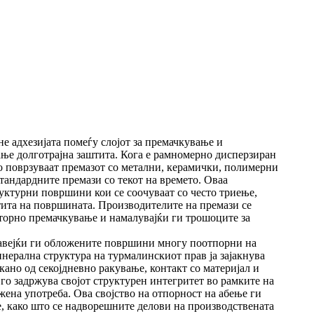
не адхезијата помеѓу слојот за премачкување и
ање долготрајна заштита. Кога е рамномерно дисперзиран
о поврзуваат премазот со метални, керамички, полимерни
тандардните премази со текот на времето. Оваа
уктурни површини кои се соочуваат со често триење,
ита на површината. Производителите на премази се
овторно премачкување и намалувајќи ги трошоците за
правејќи ги обложените површини многу поотпорни на
ерална структура на турмалинскиот прав ја зајакнува
ано од секојдневно ракување, контакт со материјал и
го задржува својот структурен интегритет во рамките на
жена употреба. Ова својство на отпорност на абење ги
, како што се надворешните делови на производствената