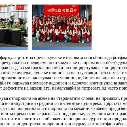
формулациите за премачкување е неговата способност да ја зајак
спречување на предвремено откажување на премазот и обезбедув
 прав создава микроскални точки на прицврстување кои цврсто г
 што се лупење, лупење или појава на плускавци што ги мачат с
 премази што се нанесуваат на машини, куќишта на опрема и стр
јќи го одржува премазот недопрен и одржува континуирана зашт
т дефектите на адхезијата, намалувајќи ја потребата од често п
емува отпорноста на абење на стврднатите слоеви на премазот, 
а во индустриски средини со интензивна употреба. Цврстата мин
рдоста на површината и отпорноста на механичко абење предизвик
иви за премаз кои се распаѓаат под триење, турмалинскиот прав 
заштитните квалитети на обложената површина дури и при продол
еални за индустриски површини кои издржуваат постојано абење