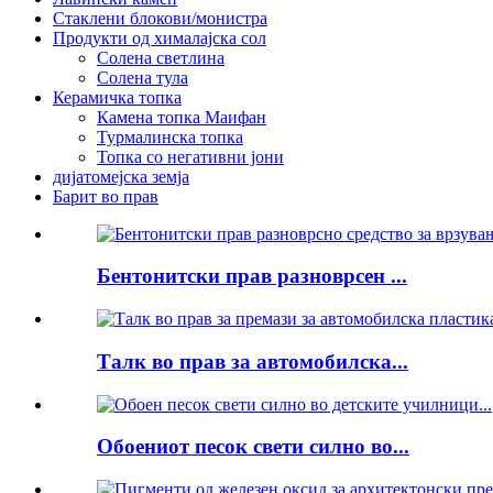
Стаклени блокови/монистра
Продукти од хималајска сол
Солена светлина
Солена тула
Керамичка топка
Камена топка Маифан
Турмалинска топка
Топка со негативни јони
дијатомејска земја
Барит во прав
Бентонитски прав разноврсен ...
Талк во прав за автомобилска...
Обоениот песок свети силно во...