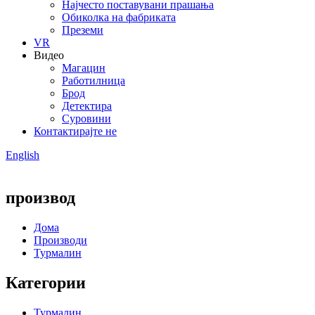
Најчесто поставувани прашања
Обиколка на фабриката
Преземи
VR
Видео
Магацин
Работилница
Брод
Детектира
Суровини
Контактирајте не
English
производ
Дома
Производи
Турмалин
Категории
Турмалин