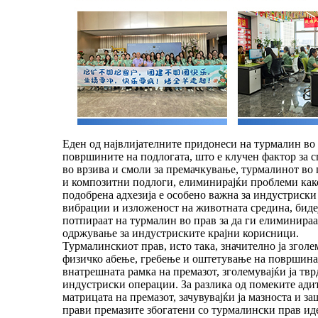
Еден од највлијателните придонеси на турмалин во 
површините на подлогата, што е клучен фактор за 
во врзива и смоли за премачкување, турмалинот во
и композитни подлоги, елиминирајќи проблеми како
подобрена адхезија е особено важна за индустриски
вибрации и изложеност на животната средина, биде
потпираат на турмалин во прав за да ги елиминираа
одржување за индустриските крајни корисници.
Турмалинскиот прав, исто така, значително ја згол
физичко абење, гребење и оштетување на површинат
внатрешната рамка на премазот, зголемувајќи ја тв
индустриски операции. За разлика од помеките адит
матрицата на премазот, зачувувајќи ја мазноста и 
прави премазите збогатени со турмалински прав ид