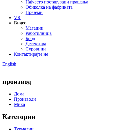
Најчесто поставувани прашања
Обиколка на фабриката
Преземи
VR
Видео
Магацин
Работилница
Брод
Детектира
Суровини
Контактирајте не
English
производ
Дома
Производи
Мика
Категории
Турмалин