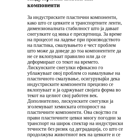
компоненти
За индустриските пластични компоненти,
како што се цевките и транспортните ленти,
димензионалната стабилност што ја даваат
снегулките од мика е пресвртница. За време
на процесот на ладење при производството
на пластика, смалувањето е чест проблем
што може да доведе до тоа компонентите да
не се вклопуваат правилно или да се
деформираат со текот на времето.
Лискунските снегулки ефикасно го
ублажуваат овој проблем со намалување на
пластичното смалување, осигурувајќи дека
индустриските компоненти прецизно се
вклопуваат и ја одржуваат својата форма во
текот на целиот свој работен век.
Дополнително, лискунските снегулки ја
зголемуваат хемиската отпорност на
пластичните компоненти. Ова својство ги
прави пластичните цевки многу погодни за
транспорт на широк спектар на индустриски
течности без ризик од деградација, со што се
продолжува животниот век на цевките и се