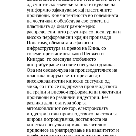
од суштинско значење за постигнување на
униформно зајакнување кај пластичните
производи. Конзистентноста во големината
на честичките обезбедува својствата на
пластиката да бидат рамномерно
распределени, што резултира со посигурни и
високо-перформансни крајни производи.
Понатаму, обемната и ефикасна
инфраструктура за превоз на Кина, со
големи пристаништа како Шенжен и
Кингдао, го олеснува глобалното
дистрибуирање на овие снегулки од мика.
Ова им овозможува на производителите на
пластика ширум светот пристап до
висококвалитетни кинески снегулки од
мика, со што се поддржува производството
на трајни и високо-перформансни пластични
производи во различни индустрии. Без
разлика дали станува збор за
автомобилскиот сектор, електронската
индустрија или производството на стоки за
широка потрошувачка, достапноста на
кинески снегулки од мика значително
придонесе за унапредување на квалитетот и
перформансите на пластичните производи.