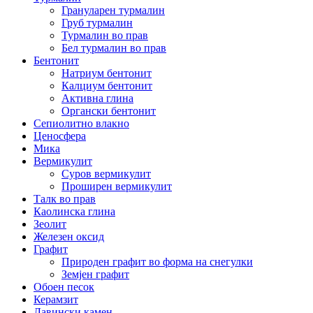
Грануларен турмалин
Груб турмалин
Турмалин во прав
Бел турмалин во прав
Бентонит
Натриум бентонит
Калциум бентонит
Активна глина
Органски бентонит
Сепиолитно влакно
Ценосфера
Мика
Вермикулит
Суров вермикулит
Проширен вермикулит
Талк во прав
Каолинска глина
Зеолит
Железен оксид
Графит
Природен графит во форма на снегулки
Земјен графит
Обоен песок
Керамзит
Лавински камен