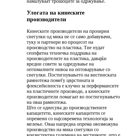
намалуваат трошоците за одржување.
Улогата на кинеските
производители
Кинеските производители на проѕирни
снегулки од мика не се само добавувачи,
туку и партнери во процесот на
производство на пластика. Тие нудат
сеопфатна техничка поддршка на
производителите на пластика, давајќи
вредни совети за одредување на
оптималните нивоа на оптоварување со
снегулки. Постигнувањето на вистинската
рамнотежа помеѓу цврстината и
флексибилноста е клучно за перформансите
на пластичните производи, а кинеските
производители помагаат во постигнувањето
на оваа рамнотежа.
Што се однесува до производствените
капацитети, кинеските капацитети се
опремени со најсовремена технологија за
мелење. Оваа напредна опрема овозможува
производство на мика снегулки со
конзистентна големина на честичките, што е