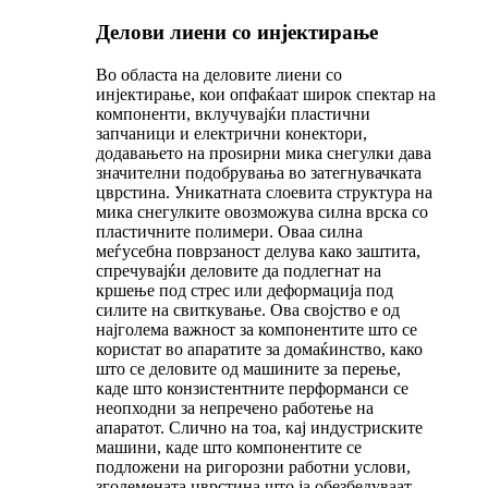
Делови лиени со инјектирање
Во областа на деловите лиени со
инјектирање, кои опфаќаат широк спектар на
компоненти, вклучувајќи пластични
запчаници и електрични конектори,
додавањето на проѕирни мика снегулки дава
значителни подобрувања во затегнувачката
цврстина. Уникатната слоевита структура на
мика снегулките овозможува силна врска со
пластичните полимери. Оваа силна
меѓусебна поврзаност делува како заштита,
спречувајќи деловите да подлегнат на
кршење под стрес или деформација под
силите на свиткување. Ова својство е од
најголема важност за компонентите што се
користат во апаратите за домаќинство, како
што се деловите од машините за перење,
каде што конзистентните перформанси се
неопходни за непречено работење на
апаратот. Слично на тоа, кај индустриските
машини, каде што компонентите се
подложени на ригорозни работни услови,
зголемената цврстина што ја обезбедуваат