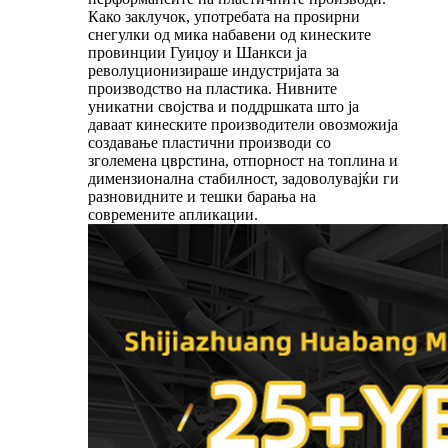
Како заклучок, употребата на проѕирни
снегулки од мика набавени од кинеските
провинции Гуиџоу и Шанкси ја
револуционизираше индустријата за
производство на пластика. Нивните
уникатни својства и поддршката што ја
даваат кинеските производители овозможија
создавање пластични производи со
зголемена цврстина, отпорност на топлина и
димензионална стабилност, задоволувајќи ги
разновидните и тешки барања на
современите апликации.