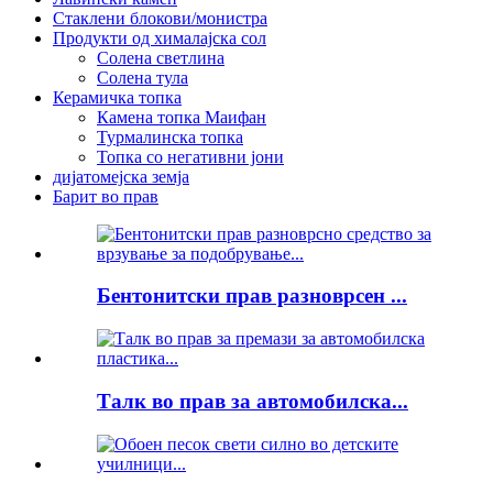
Стаклени блокови/монистра
Продукти од хималајска сол
Солена светлина
Солена тула
Керамичка топка
Камена топка Маифан
Турмалинска топка
Топка со негативни јони
дијатомејска земја
Барит во прав
Бентонитски прав разноврсен ...
Талк во прав за автомобилска...