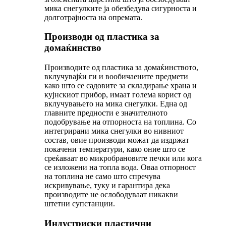
мика снегулките ја обезбедува сигурноста и
долготрајноста на опремата.
Производи од пластика за
домаќинство
Производите од пластика за домаќинството,
вклучувајќи ги и вообичаените предмети
како што се садовите за складирање храна и
кујнскиот прибор, имаат голема корист од
вклучувањето на мика снегулки. Една од
главните предности е значителното
подобрување на отпорноста на топлина. Со
интегрирани мика снегулки во нивниот
состав, овие производи можат да издржат
покачени температури, како оние што се
среќаваат во микробрановите печки или кога
се изложени на топла вода. Оваа отпорност
на топлина не само што спречува
искривување, туку и гарантира дека
производите не ослободуваат никакви
штетни супстанции.
Индустриски пластични