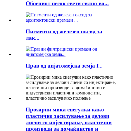
Обоениот песок свети силно во...
Пигменти од железен оксид за
лак...
Прав од дијатомејска земја f...
Проѕирни мика снегулки како
пластично засилување за делови
лиени со инјектирање, пластични
производи за домаќинство и