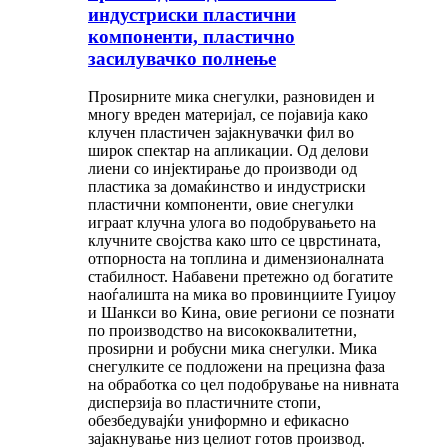
индустриски пластични
компоненти, пластично
засилувачко полнење
Проѕирните мика снегулки, разновиден и
многу вреден материјал, се појавија како
клучен пластичен зајакнувачки фил во
широк спектар на апликации. Од делови
лиени со инјектирање до производи од
пластика за домаќинство и индустриски
пластични компоненти, овие снегулки
играат клучна улога во подобрувањето на
клучните својства како што се цврстината,
отпорноста на топлина и димензионалната
стабилност. Набавени претежно од богатите
наоѓалишта на мика во провинциите Гуиџоу
и Шанкси во Кина, овие региони се познати
по производство на висококвалитетни,
проѕирни и робусни мика снегулки. Мика
снегулките се подложени на прецизна фаза
на обработка со цел подобрување на нивната
дисперзија во пластичните стопи,
обезбедувајќи униформно и ефикасно
зајакнување низ целиот готов производ.