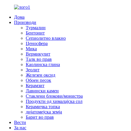
Дома
Производи
Турмалин
Бентонит
Сепиолитно влакно
Ценосфера
Мика
Вермикулит
Талк во прав
Каолинска глина
Зеолит
Железен оксид
Обоен песок
Керамзит
Лавински камен
Стаклени блокови/монистра
Продукти од хималајска сол
Керамичка топка
дијатомејска земја
Барит во прав
Вести
За нас