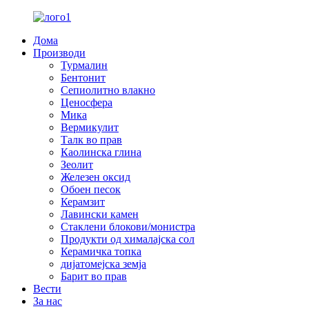
Дома
Производи
Турмалин
Бентонит
Сепиолитно влакно
Ценосфера
Мика
Вермикулит
Талк во прав
Каолинска глина
Зеолит
Железен оксид
Обоен песок
Керамзит
Лавински камен
Стаклени блокови/монистра
Продукти од хималајска сол
Керамичка топка
дијатомејска земја
Барит во прав
Вести
За нас