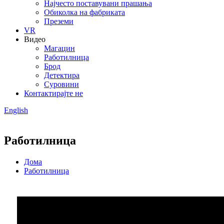
Најчесто поставувани прашања
Обиколка на фабриката
Преземи
VR
Видео
Магацин
Работилница
Брод
Детектира
Суровини
Контактирајте не
English
Работилница
Дома
Работилница