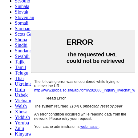
Sesotho
Sinhala
Slovak
Slovenian
Somali
Samoan
Scots Gaelic
Shona
Sindhi
Sundanese
Swahili
Tajik
Tamil
Telugu
Thai
Ukrainian
Urdu
Uzbek
Vietnamese
Welsh
Xhosa
Yiddish
Yoruba
Zulu
Kinyarwanda