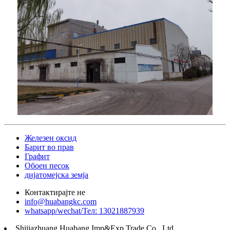
Железен оксид
Барит во прав
Графит
Обоен песок
дијатомејска земја
Контактирајте не
info@huabangkc.com
whatsapp/wechat/Тел: 13021887939
Shijiazhuang Huabang Imp&Exp Trade Co., Ltd.