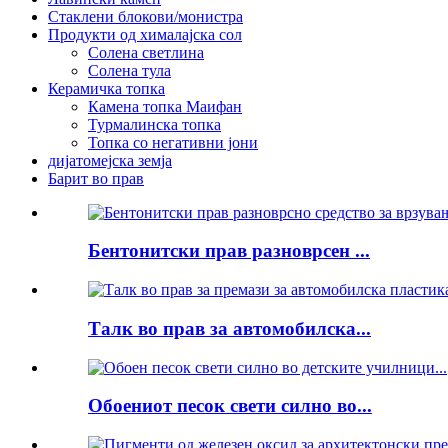
Стаклени блокови/монистра
Продукти од хималајска сол
Солена светлина
Солена тула
Керамичка топка
Камена топка Маифан
Турмалинска топка
Топка со негативни јони
дијатомејска земја
Барит во прав
Бентонитски прав разноврсен ...
Талк во прав за автомобилска...
Обоениот песок свети силно во...