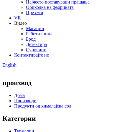
Најчесто поставувани прашања
Обиколка на фабриката
Преземи
VR
Видео
Магацин
Работилница
Брод
Детектира
Суровини
Контактирајте не
English
производ
Дома
Производи
Продукти од хималајска сол
Категории
Турмалин