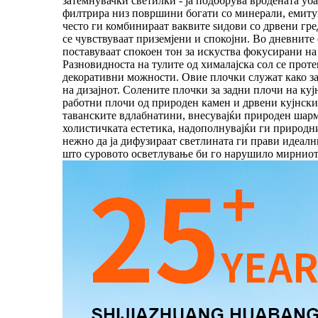
затемнувачки светилки - ја подобрува вродената уба
филтрира низ површини богати со минерали, емитув
често ги комбинираат ваквите ѕидови со дрвени гре
се чувствуваат приземјени и спокојни. Во дневните
поставуваат спокоен тон за искуства фокусирани на 
Разновидноста на тулите од хималајска сол се прот
декоративни можности. Овие плочки служат како за
на дизајнот. Солените плочки за задни плочи на ку
работни плочи од природен камен и дрвени кујнски 
таванските вдлабнатини, внесувајќи природен шарм 
холистичката естетика, надополнувајќи ги природни
нежно да ја дифузираат светлината ги прави идеални 
што суровото осветлување би го нарушило мирниот 