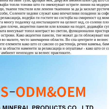
вина на овие тули, фрлајќи мек, дифузен амбиентален сјај што с
ајќи топли тонови што ги омекнуваат острите линии на модерни
ди, ткаени текстили или ленени ткаенини за да ја засилат русти
 соби, Солените ѕидови служат како впечатливи позадини за софи
релаксација, водејќи ги гостите во состојба на смиреност од моме
ега многу подалеку од инсталациите на целиот ѕид, со солени пл
дни плочи, акцентни панели или влошки на подот, додавајќи суп
јната внесуваат топол контраст во светли, функционални простор
острови. Како акцентни панели, тие можат да ги обложуваат ниш
во малите, често занемарени области. Во спа центрите и велнес
те елементи како што се саксии со растенија, речни камења, ба
за области наменети за релаксација и опуштање - како што се соби
амбиент неопходен за велнес практиките.