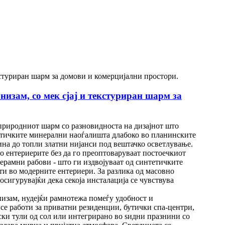
изам, со мек сјај и текстуриран шарм за
 природниот шарм со разновидноста на дизајнот што
античките минерални наоѓалишта длабоко во планинските
лина до топли златни нијанси под вештачко осветлување.
о ентериерите без да го преоптоваруваат постоечкиот
нерамни рабови - што ги издвојуваат од синтетичките
и во модерните ентериери. За разлика од масовно
осигурувајќи дека секоја инсталација се чувствува
низам, нудејќи рамнотежа помеѓу удобност и
се работи за приватни резиденции, бутички спа-центри,
ки тули од сол или интегрирано во ѕидни празнини со