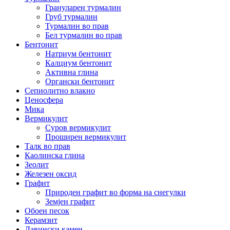
Грануларен турмалин
Груб турмалин
Турмалин во прав
Бел турмалин во прав
Бентонит
Натриум бентонит
Калциум бентонит
Активна глина
Органски бентонит
Сепиолитно влакно
Ценосфера
Мика
Вермикулит
Суров вермикулит
Проширен вермикулит
Талк во прав
Каолинска глина
Зеолит
Железен оксид
Графит
Природен графит во форма на снегулки
Земјен графит
Обоен песок
Керамзит
Лавински камен