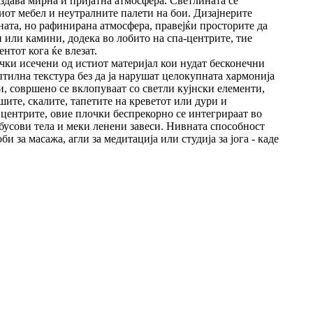
оздава мирна и пријатна атмосфера. Светлината се
от мебел и неутралните палети на бои. Дизајнерите
чната, но рафинирана атмосфера, правејќи просторите да
 или камини, додека во лобито на спа-центрите, тие
нтот кога ќе влезат.
очки исечени од истиот материјал кои нудат бесконечни
тилна текстура без да ја нарушат целокупната хармонија
и, совршено се вклопуваат со светли кујнски елементи,
ите, скалите, тапетите на креветот или дури и
 центрите, овие плочки беспрекорно се интегрираат во
мбусови тела и меки ленени завеси. Нивната способност
 за масажа, агли за медитација или студија за јога - каде