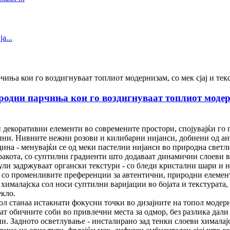
одни парчиња кои го воздигнуваат топлиот модерн
ки декоративни елементи во современите простори, спојувајќи го
дини. Нивните нежни розови и килибарни нијанси, добиени од 
едина - менувајќи се од меки пастелни нијанси во природна свет
ракота, со суптилни градиенти што додаваат динамични слоеви в
тули задржуваат органски текстури - со бледи кристални шари и 
е со променливите преференции за автентични, природни елемент
хималајска сол носи суптилни варијации во бојата и текстурата, 
екло.
ол станаа истакнати фокусни точки во дизајните на топол модер
 обичните соби во привлечни места за одмор, без разлика дали 
. Задното осветлување - инсталирано зад тенки слоеви хималајс