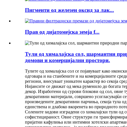
Пигменти од железен оксид за лак...
Прав од дијатомејска земја f...
Тули од хималајска сол, шармантни прир
домови и комерцијални простори.
Тулите од хималајска сол се појавуваат како иконс
одговара и на станбените и на комерцијалните сре
региони, внесуваат уникатен карактер во секоја ср
Нијансите се движат од мека руменило до богата те
декор. Изработени од сурови блокови од сол, овие 
декоративни материјали, совршено усогласувајќи с
произведените декоративни парчиња, секоја тула од 
единствена и длабоко вкоренета во природното пот
Солените ѕидови изградени со хималајски тули од с
софистицираност. Овие структури ги трансформираат
пријатни кафулиња или интимни хотелски апартмани