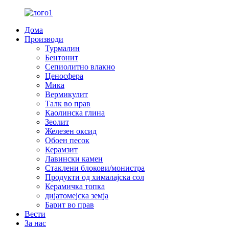
Дома
Производи
Турмалин
Бентонит
Сепиолитно влакно
Ценосфера
Мика
Вермикулит
Талк во прав
Каолинска глина
Зеолит
Железен оксид
Обоен песок
Керамзит
Лавински камен
Стаклени блокови/монистра
Продукти од хималајска сол
Керамичка топка
дијатомејска земја
Барит во прав
Вести
За нас