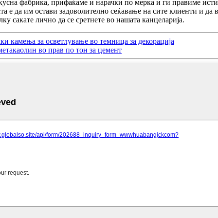
кусна фабрика, прифаќаме и нарачки по мерка и ги правиме исти
ата е да им остави задоволително сеќавање на сите клиенти и да
ку сакате лично да се сретнете во нашата канцеларија.
ки камења за осветлување во темница за декорација
етакаолин во прав по тон за цемент