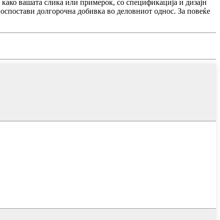
 како вашата слика или примерок, со спецификација и дизајн
 воспостави долгорочна добивка во деловниот однос. За повеќе