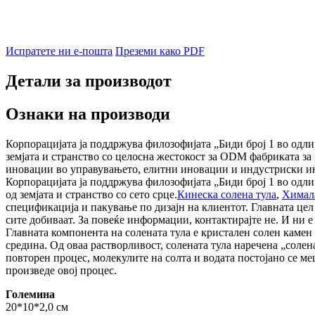
Испратете ни е-пошта
Преземи како PDF
Детали за производот
Ознаки на производи
Корпорацијата ја поддржува филозофијата „Биди број 1 во одлич
земјата и странство со целосна жестокост за ODM фабриката за
иновации во управувањето, елитни иновации и индустриски ин
Корпорацијата ја поддржува филозофијата „Биди број 1 во одлич
од земјата и странство со сето срце.
Кинеска солена тула
,
Химала
спецификација и пакување по дизајн на клиентот. Главната цел
сите добиваат. За повеќе информации, контактирајте не. И ни е
Главната компонента на солената тула е кристален солен камен 
средина. Од оваа растворливост, солената тула наречена „солен
повторен процес, молекулите на солта и водата постојано се ме
произведе овој процес.
Големина
20*10*2,0 см