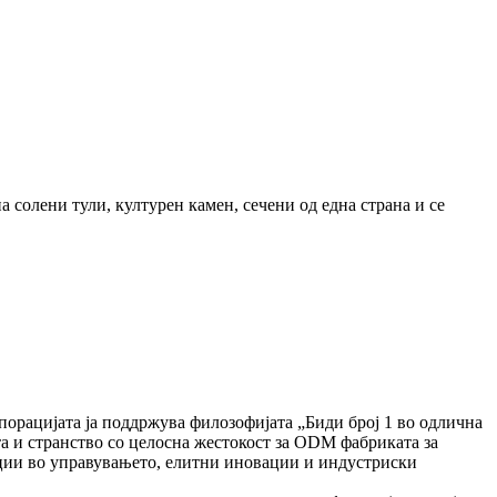
а солени тули, културен камен, сечени од една страна и се
порацијата ја поддржува филозофијата „Биди број 1 во одлична
ата и странство со целосна жестокост за ODM фабриката за
ации во управувањето, елитни иновации и индустриски