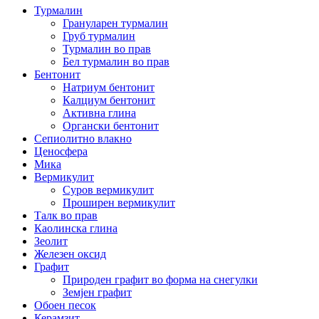
Турмалин
Грануларен турмалин
Груб турмалин
Турмалин во прав
Бел турмалин во прав
Бентонит
Натриум бентонит
Калциум бентонит
Активна глина
Органски бентонит
Сепиолитно влакно
Ценосфера
Мика
Вермикулит
Суров вермикулит
Проширен вермикулит
Талк во прав
Каолинска глина
Зеолит
Железен оксид
Графит
Природен графит во форма на снегулки
Земјен графит
Обоен песок
Керамзит