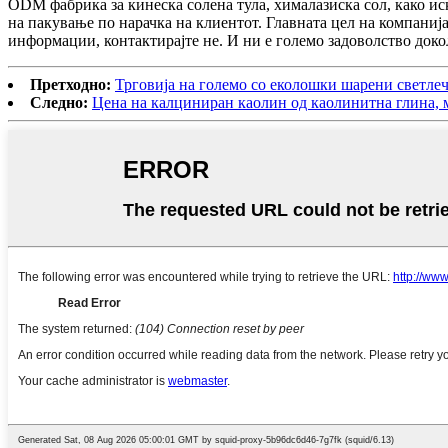
ODM фабрика за кинеска солена тула, хималазиска сол, како ис
на пакување по нарачка на клиентот. Главната цел на компаниј
информации, контактирајте не. И ни е големо задоволство докол
Претходно:
Трговија на големо со еколошки шарени светлеч
Следно:
Цена на калциниран каолин од каолинитна глина, м