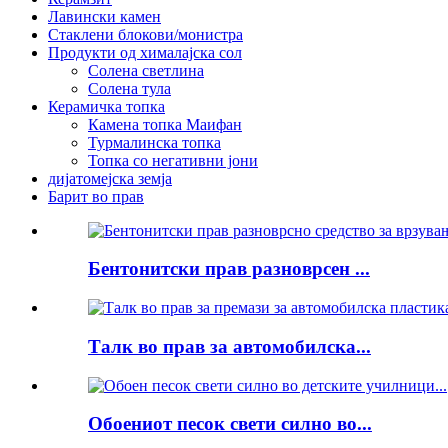
Лавински камен
Стаклени блокови/монистра
Продукти од хималајска сол
Солена светлина
Солена тула
Керамичка топка
Камена топка Маифан
Турмалинска топка
Топка со негативни јони
дијатомејска земја
Барит во прав
Бентонитски прав разноврсен ...
Талк во прав за автомобилска...
Обоениот песок свети силно во...