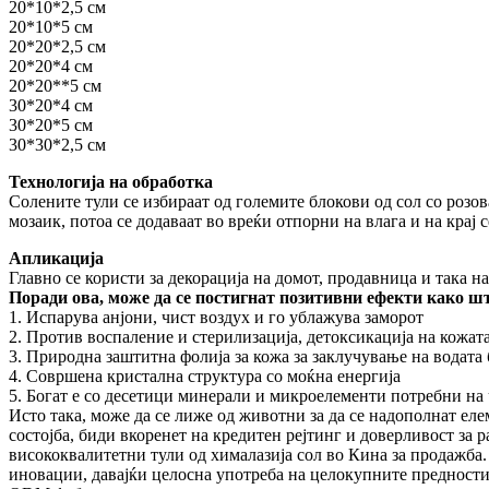
20*10*2,5 см
20*10*5 см
20*20*2,5 см
20*20*4 см
20*20**5 см
30*20*4 см
30*20*5 см
30*30*2,5 см
Технологија на обработка
Солените тули се избираат од големите блокови од сол со розова
мозаик, потоа се додаваат во вреќи отпорни на влага и на крај 
Апликација
Главно се користи за декорација на домот, продавница и така на
Поради ова, може да се постигнат позитивни ефекти како шт
1. Испарува анјони, чист воздух и го ублажува заморот
2. Против воспаление и стерилизација, детоксикација на кожат
3. Природна заштитна фолија за кожа за заклучување на водата 
4. Совршена кристална структура со моќна енергија
5. Богат е со десетици минерали и микроелементи потребни на 
Исто така, може да се лиже од животни за да се надополнат ел
состојба, биди вкоренет на кредитен рејтинг и доверливост за р
висококвалитетни тули од хималазија сол во Кина за продажба
иновации, давајќи целосна употреба на целокупните предности