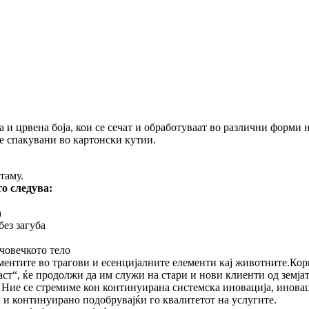
 и црвена боја, кои се сечат и обработуваат во различни форми н
се спакувани во картонски кутии.
таму.
о следува:
а
без загуба
човечкото тело
ементите во трагови и есенцијалните елементи кај животните.
Кор
аст“, ​​ќе продолжи да им служи на стари и нови клиенти од земј
. Ние се стремиме кон континуирана системска иновација, инов
 и континуирано подобрувајќи го квалитетот на услугите.