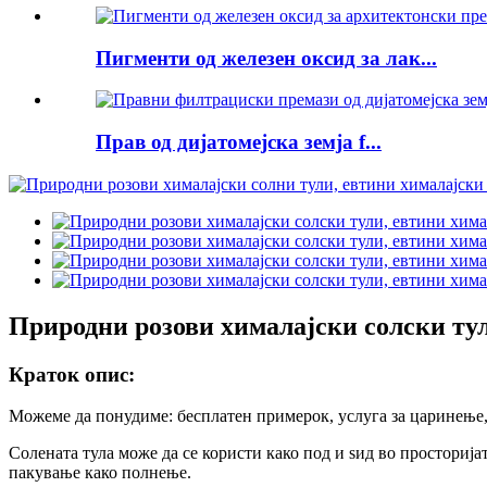
Пигменти од железен оксид за лак...
Прав од дијатомејска земја f...
Природни розови хималајски солски тул
Краток опис:
Можеме да понудиме: бесплатен примерок, услуга за царинење, 
Солената тула може да се користи како под и ѕид во просторијата
пакување како полнење.