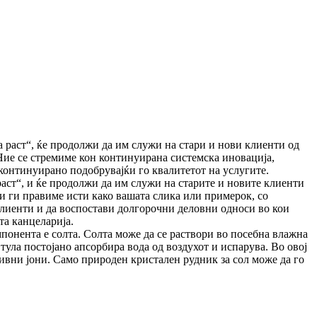
 раст“, ​​ќе продолжи да им служи на стари и нови клиенти од
 Ние се стремиме кон континуирана системска иновација,
онтинуирано подобрувајќи го квалитетот на услугите.
аст“, ​​и ќе продолжи да им служи на старите и новите клиенти
и ги правиме исти како вашата слика или примерок, со
 клиенти и да воспостави долгорочни деловни односи во кои
та канцеларија.
мпонента е солта. Солта може да се раствори во посебна влажна
тула постојано апсорбира вода од воздухот и испарува. Во овој
ативни јони. Само природен кристален рудник за сол може да го