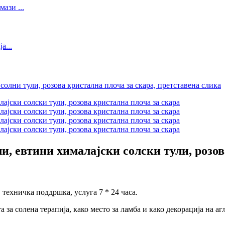
и, евтини хималајски солски тули, розов
техничка поддршка, услуга 7 * 24 часа.
 за солена терапија, како место за ламба и како декорација на аг