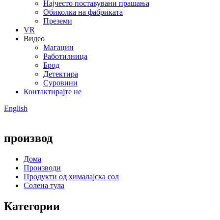
Најчесто поставувани прашања
Обиколка на фабриката
Преземи
VR
Видео
Магацин
Работилница
Брод
Детектира
Суровини
Контактирајте не
English
производ
Дома
Производи
Продукти од хималајска сол
Солена тула
Категории