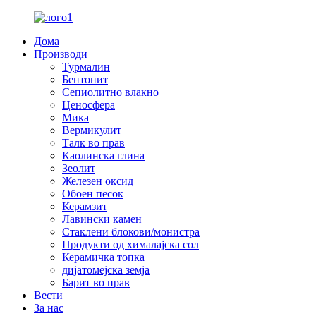
Дома
Производи
Турмалин
Бентонит
Сепиолитно влакно
Ценосфера
Мика
Вермикулит
Талк во прав
Каолинска глина
Зеолит
Железен оксид
Обоен песок
Керамзит
Лавински камен
Стаклени блокови/монистра
Продукти од хималајска сол
Керамичка топка
дијатомејска земја
Барит во прав
Вести
За нас