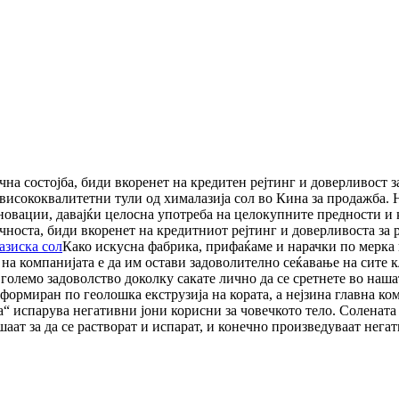
на состојба, биди вкоренет на кредитен рејтинг и доверливост за
 висококвалитетни тули од хималазија сол во Кина за продажба.
овации, давајќи целосна употреба на целокупните предности и к
носта, биди вкоренет на кредитниот рејтинг и доверливоста за р
зиска сол
Како искусна фабрика, прифаќаме и нарачки по мерка 
 на компанијата е да им остави задоволително сеќавање на сите
 големо задоволство доколку сакате лично да се сретнете во наша
формиран по геолошка екструзија на кората, а нејзина главна ко
а“ испарува негативни јони корисни за човечкото тело. Солената 
шаат за да се растворат и испарат, и конечно произведуваат нег