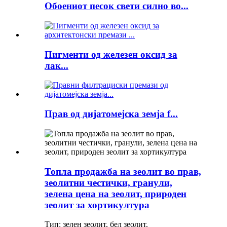
Обоениот песок свети силно во...
Пигменти од железен оксид за
лак...
Прав од дијатомејска земја f...
Топла продажба на зеолит во прав,
зеолитни честички, гранули,
зелена цена на зеолит, природен
зеолит за хортикултура
Тип: зелен зеолит, бел зеолит.