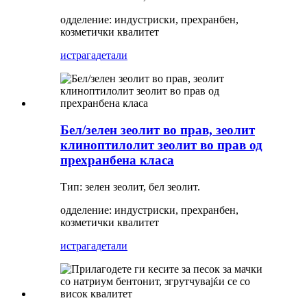
одделение: индустриски, прехранбен,
козметички квалитет
истрага
детали
Бел/зелен зеолит во прав, зеолит
клиноптилолит зеолит во прав од
прехранбена класа
Тип: зелен зеолит, бел зеолит.
одделение: индустриски, прехранбен,
козметички квалитет
истрага
детали