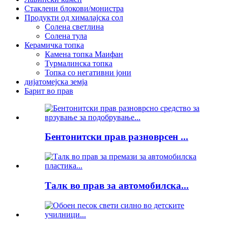
Стаклени блокови/монистра
Продукти од хималајска сол
Солена светлина
Солена тула
Керамичка топка
Камена топка Маифан
Турмалинска топка
Топка со негативни јони
дијатомејска земја
Барит во прав
Бентонитски прав разноврсен ...
Талк во прав за автомобилска...