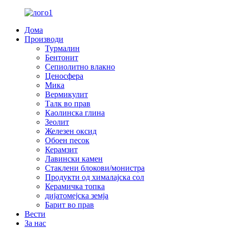
Дома
Производи
Турмалин
Бентонит
Сепиолитно влакно
Ценосфера
Мика
Вермикулит
Талк во прав
Каолинска глина
Зеолит
Железен оксид
Обоен песок
Керамзит
Лавински камен
Стаклени блокови/монистра
Продукти од хималајска сол
Керамичка топка
дијатомејска земја
Барит во прав
Вести
За нас