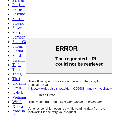
Persian
Punjabi
Serbian
Sesotho
Sinhala
Slovak
Slovenian
Somali
Samoan
Scots Gaelic
Shona
Sindhi
Sundanese
Swahili
Tajik
Tamil
Telugu
Thai
Ukrainian
Urdu
Uzbek
Vietnamese
Welsh
Xhosa
Yiddish