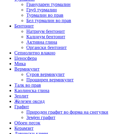
Грануларен турмалин
Груб турмалин
Турмалин во прав
Бел турмалин во прав
Бентонит
Натриум бентонит
Калциум бентонит
Активна глина
Органски бентонит
Сепиолитно влакно
Ценосфера
Мика
Вермикулит
Суров вермикулит
Проширен вермикулит
Талк во прав
Каолинска глина
Зеолит
Железен оксид
Графит
Природен графит во форма на снегулки
Земјен графит
Обоен песок
Керамзит
Лавински камен