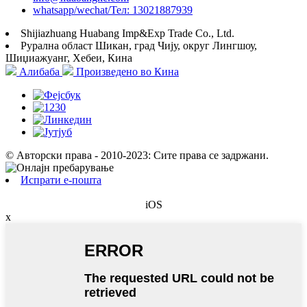
whatsapp/wechat/Тел: 13021887939
Shijiazhuang Huabang Imp&Exp Trade Co., Ltd.
Рурална област Шикан, град Чију, округ Лингшоу,
Шиџиажуанг, Хебеи, Кина
Алибаба
Произведено во Кина
© Авторски права - 2010-2023: Сите права се задржани.
Испрати е-пошта
iOS
x