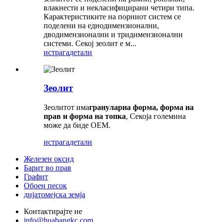
влакнести и некласифицирани четири типа.
Карактеристиките на порниот систем се
поделени на еднодимензионални,
дводимензионални и тридимензионални
системи. Секој зеолит е м...
истрага
детали
Зеолит
Зеолитот има
грануларна форма, форма на
прав и форма на топка
, Секоја големина
може да биде OEM.
истрага
детали
Железен оксид
Барит во прав
Графит
Обоен песок
дијатомејска земја
Контактирајте не
info@huabangkc.com