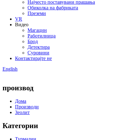
Најчесто поставувани прашања
Обиколка на фабриката
Преземи
VR
Видео
Магацин
Работилница
Брод
Детектира
Суровини
Контактирајте не
English
производ
Дома
Производи
Зеолит
Категории
Турмалин