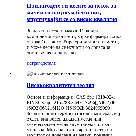
Прилагодете ги кесите за песок за
мачки со натриум бентонит,
згрутчувајќи се со висок квалитет
Згрутчен песок за мачки: Главната
компонента е бентонит, кој ќе формира топка
откако ќе ја апсорбира урината или изметот,
и може лесно да се исчисти со лопата за
чистење песок за мачки.
истрага
детали
Висококвалитетен зеолит
Основни информации: CAS бр.: 1318-02-1
EINECS бр.: 215-283-8 MF: Na96[(AlO2)96.
(SiO2)96].216H2O HS КОД: 3824999990
Зеолит е општ термин за зеолит минерал, кој
е еден вид воден алкален метал или
земноалкален метал алуминиум силикат
минерал. Минералните карактеристики на
зеолитот се поделени на рамни, ронливи,