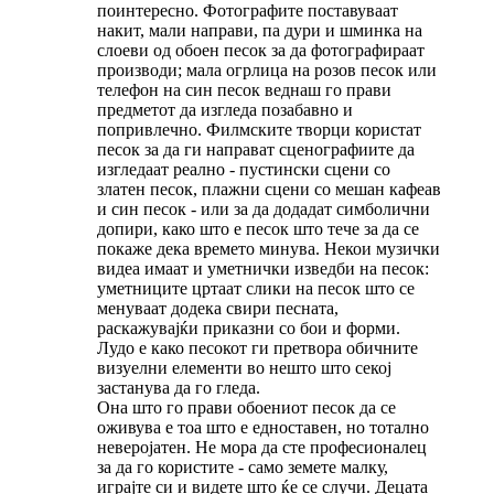
поинтересно. Фотографите поставуваат
накит, мали направи, па дури и шминка на
слоеви од обоен песок за да фотографираат
производи; мала огрлица на розов песок или
телефон на син песок веднаш го прави
предметот да изгледа позабавно и
попривлечно. Филмските творци користат
песок за да ги направат сценографиите да
изгледаат реално - пустински сцени со
златен песок, плажни сцени со мешан кафеав
и син песок - или за да додадат симболични
допири, како што е песок што тече за да се
покаже дека времето минува. Некои музички
видеа имаат и уметнички изведби на песок:
уметниците цртаат слики на песок што се
менуваат додека свири песната,
раскажувајќи приказни со бои и форми.
Лудо е како песокот ги претвора обичните
визуелни елементи во нешто што секој
застанува да го гледа.
Она што го прави обоениот песок да се
оживува е тоа што е едноставен, но тотално
неверојатен. Не мора да сте професионалец
за да го користите - само земете малку,
играјте си и видете што ќе се случи. Децата