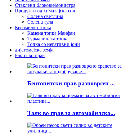
Стаклени блокови/монистра
Продукти од хималајска сол
Солена светлина
Солена тула
Керамичка топка
Камена топка Маифан
Турмалинска топка
Топка со негативни јони
дијатомејска земја
Барит во прав
Бентонитски прав разноврсен ...
Талк во прав за автомобилска...