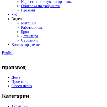
Најчесто поставувани прашања
Обиколка на фабриката
Преземи
VR
Видео
Магацин
Работилница
Брод
Детектира
Суровини
Контактирајте не
English
производ
Дома
Производи
Обоен песок
Категории
Турмалин