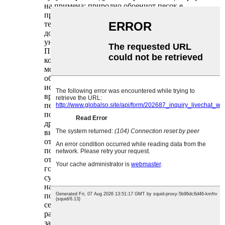
на примена: природно обоениот песок е
претпочитан за проекти што бараат земјена
текстура, додека синтетичкиот обоен песок
доминира во полињата што бараат
униформна боја и висока конзистенција.
Процесот на производство на обоен песок ги
комбинира природната обработка и
модерната еколошка технологија,
обезбедувајќи квалитет на производот, а
истовремено минимизирајќи го влијанието
врз животната средина. За природен обоен
песок, ископаниот минерален песок се
подложува на физичка обработка: прво,
дробење на груби честички со помош на
вилична дробилка, а потоа се сече за
отстранување на преголеми нечистотии;
последователното миење со чиста вода ги
отстранува прашината и глината, зачувувајќи
го природниот минерален сјај; сушењето во
сушари на сончева енергија (наместо грејачи
на фосилни горива) ја намалува
потрошувачката на енергија; конечното
сечење ги класифицира честичките во
различни големини - фин песок (0,1-0,3 mm)
за премази и занаети, среден песок (0,3-0,6