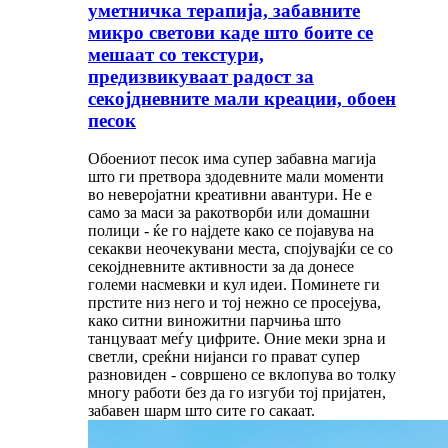
уметничка терапија, забавните
микро светови каде што боите се
мешаат со текстури,
предизвикуваат радост за
секојдневните мали креации, обоен
песок
Обоениот песок има супер забавна магија
што ги претвора здодевните мали моменти
во неверојатни креативни авантури. Не е
само за маси за ракотворби или домашни
полици - ќе го најдете како се појавува на
секакви неочекувани места, спојувајќи се со
секојдневните активности за да донесе
големи насмевки и кул идеи. Поминете ги
прстите низ него и тој нежно се просејува,
како ситни виножитни парчиња што
танцуваат меѓу цифрите. Оние меки зрна и
светли, среќни нијанси го прават супер
разновиден - совршено се вклопува во толку
многу работи без да го изгуби тој пријатен,
забавен шарм што сите го сакаат.