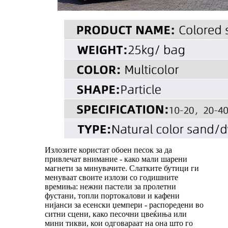
Излозите користат обоен песок за да
привлечат внимание - како мали шарени
магнети за минувачите. Слатките бутици ги
менуваат своите излози со годишните
времиња: нежни пастели за пролетни
фустани, топли портокалови и кафени
нијанси за есенски џемпери - распоредени во
ситни сцени, како песочни цвеќиња или
мини тикви, кои одговараат на она што го