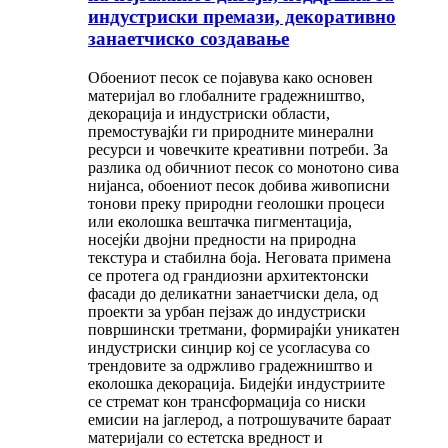
индустриски премази, декоративно
занаетчиско создавање
Обоениот песок се појавува како основен
материјал во глобалните градежништво,
декорација и индустриски области,
премостувајќи ги природните минерални
ресурси и човечките креативни потреби. За
разлика од обичниот песок со монотоно сива
нијанса, обоениот песок добива живописни
тонови преку природни геолошки процеси
или еколошка вештачка пигментација,
носејќи двојни предности на природна
текстура и стабилна боја. Неговата примена
се протега од грандиозни архитектонски
фасади до деликатни занаетчиски дела, од
проекти за урбан пејзаж до индустриски
површински третмани, формирајќи уникатен
индустриски синџир кој се усогласува со
трендовите за одржливо градежништво и
еколошка декорација. Бидејќи индустриите
се стремат кон трансформација со ниски
емисии на јаглерод, а потрошувачите бараат
материјали со естетска вредност и