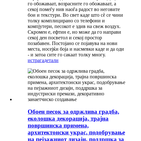
го обожаваат, возрасните го обожаваат, а
секој помеѓу нив наоѓа радост во неговите
бои и текстури. Во свет каде што сè се чини
толку комплицирано со телефони и
компјутери, песокот е здив на свеж воздух.
Скромен е, ефтин е, но може да го направи
секој ден посветол и секој простор
позабавен. Постојано се појавува на нови
места, носејќи боја и насмевки каде и да оди
- и затоа сите го сакаат толку многу.
истрага
детали
Обоен песок за одржлива градба,
еколошка декорација, трајна
површинска примена,
архитектонски украс, подобрување
на пејзажниот дизајн, поддршка за