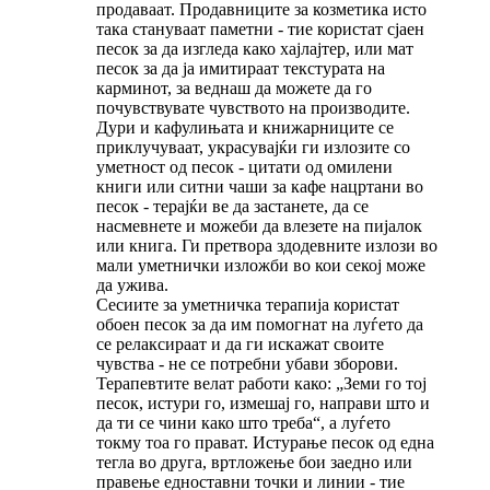
продаваат. Продавниците за козметика исто
така стануваат паметни - тие користат сјаен
песок за да изгледа како хајлајтер, или мат
песок за да ја имитираат текстурата на
карминот, за веднаш да можете да го
почувствувате чувството на производите.
Дури и кафулињата и книжарниците се
приклучуваат, украсувајќи ги излозите со
уметност од песок - цитати од омилени
книги или ситни чаши за кафе нацртани во
песок - терајќи ве да застанете, да се
насмевнете и можеби да влезете на пијалок
или книга. Ги претвора здодевните излози во
мали уметнички изложби во кои секој може
да ужива.
Сесиите за уметничка терапија користат
обоен песок за да им помогнат на луѓето да
се релаксираат и да ги искажат своите
чувства - не се потребни убави зборови.
Терапевтите велат работи како: „Земи го тој
песок, истури го, измешај го, направи што и
да ти се чини како што треба“, а луѓето
токму тоа го прават. Истурање песок од една
тегла во друга, вртложење бои заедно или
правење едноставни точки и линии - тие