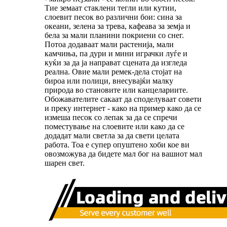
Тие земаат стаклени тегли или кутии,
слоевит песок во различни бои: сина за
океани, зелена за трева, кафеава за земја и
бела за мали планини покриени со снег.
Потоа додаваат мали растенија, мали
камчиња, па дури и мини играчки луѓе и
куќи за да ја направат сцената да изгледа
реална. Овие мали ремек-дела стојат на
бироа или полици, внесувајќи малку
природа во становите или канцелариите.
Обожавателите сакаат да споделуваат совети
и преку интернет - како на пример како да се
измеша песок со лепак за да се спречи
поместување на слоевите или како да се
додадат мали светла за да свети целата
работа. Тоа е супер опуштено хоби кое ви
овозможува да бидете мал бог на вашиот мал
шарен свет.