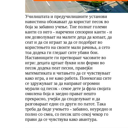
Училиштата и предучилишните установи
навистина обожаваат да користат песок во
боја за забавно учење. Тие полнат големи
канти со него - наречени сензорни канти - и
им дозволуваат на малите деца да копаат, да
сеат и да си играат за да се подобрат во
користењето на своите мали рачиња, а сето
тоа додека ги гледаат сите убави бои.
Наставниците ги претвораат часовите во
игри: децата цртаат букви или форми во
песок додека пеат песни, правејќи
математиката и читањето да се чувствуваат
како игра, а не како работа. Понекогаш сите
се здружуваат за да направат огромни
мурали од песок - секое дете ја фрла својата
омилена боја и заедно прават нешто
прекрасно, учејќи да споделуваат и да
разговараат едни со други по патот. Така
треба да биде учењето - забавно, неуредно и
полно со смеа, со песок што секој чекор го
прави да се чувствува како авантура.