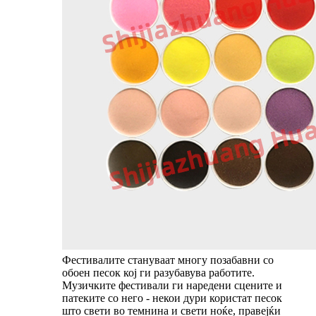
Фестивалите стануваат многу позабавни со
обоен песок кој ги разубавува работите.
Музичките фестивали ги наредени сцените и
патеките со него - некои дури користат песок
што свети во темнина и свети ноќе, правејќи