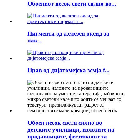
Обоениот песок свети силно во...
Пигменти од железен оксид за
лак...
Прав од дијатомејска земја f...
Обоен песок свети силно во
детските училници, излозите на
продавниците, фестивалот за