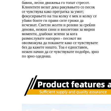
бавни, лесни движења го топат стресот.
Клиентите велат дека ракувањето со песок
се чувствува како прегратка за умот;
фокусирањето на тоа колку е мек и колку се
убави боите ги прави сите грижи да
исчезнат. Светли жолти и розови за среќни
денови, нежни сини и виолетови за мирни
моменти, длабоки зелени за кога
размислувате напорно - песокот ви
овозможува да покажете како се чувствувате
без да кажете ништо. Тоа е едноставен,
нежен начин да се чувствувате подобро, зрно
по зрно одеднаш.