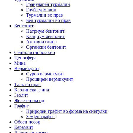
Грануларен турмалин
Груб турмалин
Турмалин во прав
Бел турмалин во прав
Бентонит
Натриум бентонит
Калциум бентонит
Активна глина
Органски бентонит
Сепиолитно влакно
Ценосфера
Мика
Вермикулит
Суров вермикулит
Проширен вермикулит
Талк во прав
Каолинска глина
Зеолит
Железен оксид
Графит
Природен графит во форма на снегулки
Земјен графит
Обоен песок
Керамзит
Лавински камен