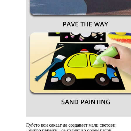
Луѓето кои сакаат да создаваат мали светови
- микро пејзажи - се колнат во обоен песок.