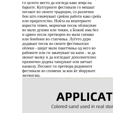
го целото место да изгледа како земја на
бајките. Културните фестивали го мешаат
песокот во своите традиции, со различни
бои што означуваат среќни работи како среќа
или пријателство. Ноќта на вештерките
користи темен, морничав песок обликуван
во мали духови или тикви, а Божиќ има бел
и црвен песок претворен во мали снешко
или бонбони во стапчиња. Луѓето дури
додаваат песок во своите фестивалски
облеки - шијат мали пакетчиња од него во
рабовите или ги закачуваат на капи - за да
ѕвонат малку и да изгледаат дополнително
празнично додека танцуваат или шетаат
наоколу. Песокот ги претвора редовните
фестивали во спомени за кои ќе зборувате
засекогаш.