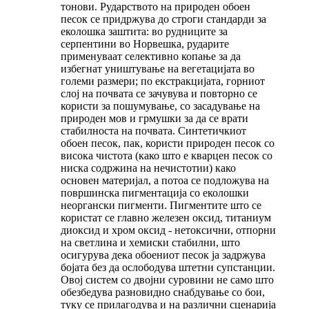
тонови. Рударството на природен обоен
песок се придржува до строги стандарди за
еколошка заштита: во рудниците за
серпентини во Норвешка, рударите
применуваат селективно копање за да
избегнат уништување на вегетацијата во
големи размери; по екстракцијата, горниот
слој на почвата се зачувува и повторно се
користи за пошумување, со засадување на
природен мов и грмушки за да се врати
стабилноста на почвата. Синтетичкиот
обоен песок, пак, користи природен песок со
висока чистота (како што е кварцен песок со
ниска содржина на нечистотии) како
основен материјал, а потоа се подложува на
површинска пигментација со еколошки
неоргански пигменти. Пигментите што се
користат се главно железен оксид, титаниум
диоксид и хром оксид - нетоксични, отпорни
на светлина и хемиски стабилни, што
осигурува дека обоениот песок ја задржува
бојата без да ослободува штетни супстанции.
Овој систем со двојни суровини не само што
обезбедува разновидно снабдување со бои,
туку се прилагодува и на различни сценарија