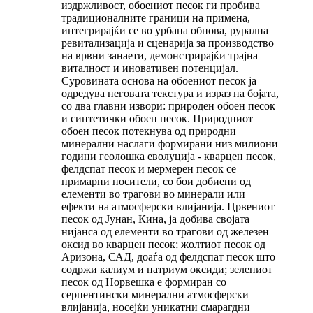
издржливост, обоениот песок ги пробива
традиционалните граници на примена,
интегрирајќи се во урбана обнова, рурална
ревитализација и сценарија за производство
на врвни занаети, демонстрирајќи трајна
виталност и иновативен потенцијал.
Суровината основа на обоениот песок ја
одредува неговата текстура и израз на бојата,
со два главни извори: природен обоен песок
и синтетички обоен песок. Природниот
обоен песок потекнува од природни
минерални наслаги формирани низ милиони
години геолошка еволуција - кварцен песок,
фелдспат песок и мермерен песок се
примарни носители, со бои добиени од
елементи во трагови во минерали или
ефекти на атмосферски влијанија. Црвениот
песок од Јунан, Кина, ја добива својата
нијанса од елементи во трагови од железен
оксид во кварцен песок; жолтиот песок од
Аризона, САД, доаѓа од фелдспат песок што
содржи калиум и натриум оксиди; зелениот
песок од Норвешка е формиран со
серпентински минерални атмосферски
влијанија, носејќи уникатни смарагдни