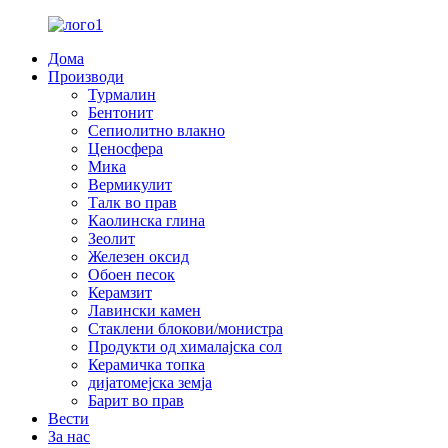
Дома
Производи
Турмалин
Бентонит
Сепиолитно влакно
Ценосфера
Мика
Вермикулит
Талк во прав
Каолинска глина
Зеолит
Железен оксид
Обоен песок
Керамзит
Лавински камен
Стаклени блокови/монистра
Продукти од хималајска сол
Керамичка топка
дијатомејска земја
Барит во прав
Вести
За нас